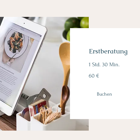
Erstberatung
1 Std. 30 Min.
60
60 €
Euro
Buchen