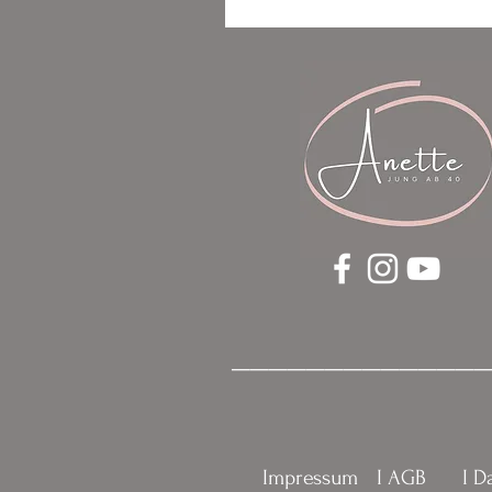
_____________
Impressum
I AGB
I D